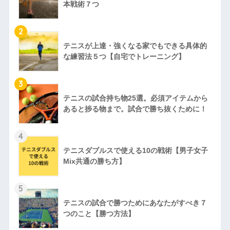
本戦術７つ
2
テニスが上達・強くなる家でもできる具体的
な練習法５つ【自宅でトレーニング】
3
テニスの試合持ち物25選。必須アイテムから
あると捗る物まで。試合で勝ち抜くために！
4
テニスダブルスで使える10の戦術【男子女子
Mix共通の勝ち方】
5
テニスの試合で勝つためにあなたがすべき７
つのこと【勝つ方法】