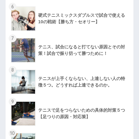
6
硬式テニスミックスダブルスで試合で使える
10の戦術【勝ち方・セオリー】
7
テニス、試合になると打てない原因とその対
策！試合で振り切って勝つために！
8
テニスが上手くならない、上達しない人の特
徴５つ。どうすれば上達できるのか。
9
テニスで足をつらないための具体的対策５つ
【足つりの原因・対応策】
10