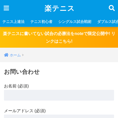
楽テニス
テニス上達法
テニス初心者
シングルス試合戦術
ダブルス試
楽テニスに書いてない試合の必勝法をnoteで限定公開中! リ
ンクはこちら!
ホーム
お問い合わせ
お名前 (必須)
メールアドレス (必須)