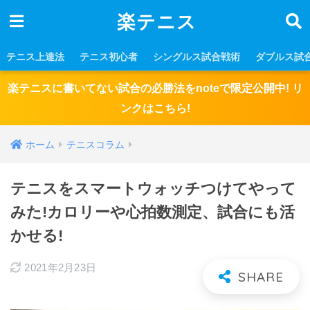
楽テニス
テニス上達法
テニス初心者
シングルス試合戦術
ダブルス試
楽テニスに書いてない試合の必勝法をnoteで限定公開中! リ
ンクはこちら!
ホーム
テニスコラム
テニスをスマートウォッチつけてやって
みた!カロリーや心拍数測定、試合にも活
かせる!
2021年2月23日