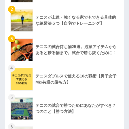
2
テニスが上達・強くなる家でもできる具体的
な練習法５つ【自宅でトレーニング】
3
テニスの試合持ち物25選。必須アイテムから
あると捗る物まで。試合で勝ち抜くために！
4
テニスダブルスで使える10の戦術【男子女子
Mix共通の勝ち方】
5
テニスの試合で勝つためにあなたがすべき７
つのこと【勝つ方法】
6